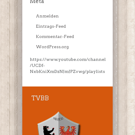
Meta
Anmelden
Eintrags-Feed
Kommentar-Feed
WordPress.org
https://www.youtube.com/channel
/UCDf-
NxbKniXmDzNJmJPZvwg/playlists
TVBB