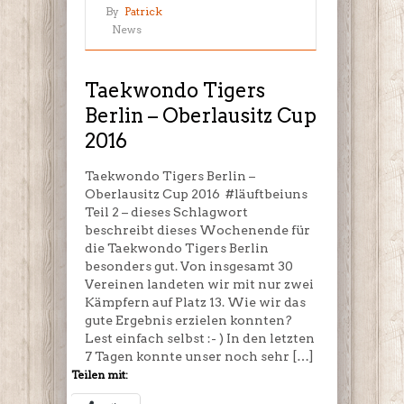
Taekwondo
By
Patrick
Tigers
News
Berlin
–
Oberlausitz
Taekwondo Tigers
Cup
Berlin – Oberlausitz Cup
2016
2016
Taekwondo Tigers Berlin –
Oberlausitz Cup 2016 #läuftbeiuns
Teil 2 – dieses Schlagwort
beschreibt dieses Wochenende für
die Taekwondo Tigers Berlin
besonders gut. Von insgesamt 30
Vereinen landeten wir mit nur zwei
Kämpfern auf Platz 13. Wie wir das
gute Ergebnis erzielen konnten?
Lest einfach selbst :- ) In den letzten
7 Tagen konnte unser noch sehr […]
Teilen mit: