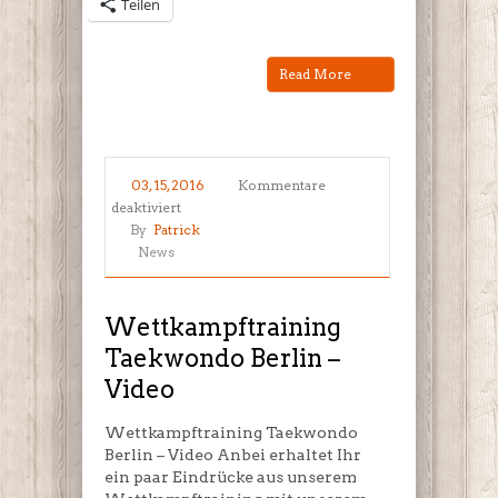
Teilen
Read More
03, 15, 2016
Kommentare
für
deaktiviert
Wettkampftraining
By
Patrick
Taekwondo
News
Berlin
–
Video
Wettkampftraining
Taekwondo Berlin –
Video
Wettkampftraining Taekwondo
Berlin – Video Anbei erhaltet Ihr
ein paar Eindrücke aus unserem