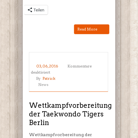
Teilen
Read More
03, 06, 2016
Kommentare
für
deaktiviert
Wettkampfvorbereitung
By
Patrick
der
News
Taekwondo
Tigers
Berlin
Wettkampfvorbereitung
der Taekwondo Tigers
Berlin
Wettkampfvorbereitung der