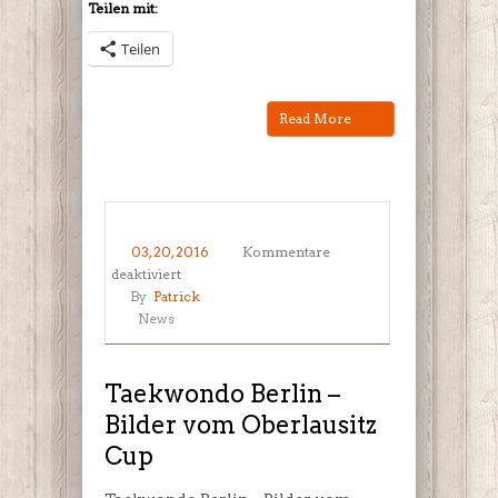
Teilen mit:
Teilen
Read More
03, 20, 2016
Kommentare
für
deaktiviert
Taekwondo
By
Patrick
Berlin
News
–
Bilder
vom
Taekwondo Berlin –
Oberlausitz
Bilder vom Oberlausitz
Cup
Cup