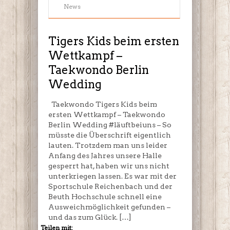
Kids
News
beim
ersten
Wettkampf
Tigers Kids beim ersten
–
Wettkampf –
Taekwondo
Taekwondo Berlin
Berlin
Wedding
Wedding
Taekwondo Tigers Kids beim
ersten Wettkampf – Taekwondo
Berlin Wedding #läuftbeiuns – So
müsste die Überschrift eigentlich
lauten. Trotzdem man uns leider
Anfang des Jahres unsere Halle
gesperrt hat, haben wir uns nicht
unterkriegen lassen. Es war mit der
Sportschule Reichenbach und der
Beuth Hochschule schnell eine
Ausweichmöglichkeit gefunden –
und das zum Glück. […]
Teilen mit: