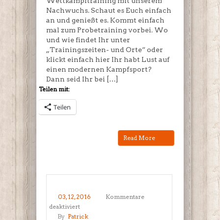
Wettkampftraining mit unserem
Nachwuchs. Schaut es Euch einfach
an und genießt es. Kommt einfach
mal zum Probetraining vorbei. Wo
und wie findet Ihr unter
„Trainingszeiten- und Orte“ oder
klickt einfach hier Ihr habt Lust auf
einen modernen Kampfsport?
Dann seid Ihr bei […]
Teilen mit:
Teilen
Read More
03, 12, 2016
Kommentare
für
deaktiviert
Tigers
By
Patrick