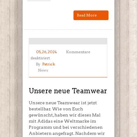
Read More
05, 26, 2024
Kommentare
für
deaktiviert
Unsere
By
Patrick
neue
News
Teamwear
Unsere neue Teamwear
Unsere neue Teamwear ist jetzt
bestellbar. Wie von Euch
gewünscht, haben wir dieses Mal
mit Adidas eine Weltmarke im
Programm und bei verschiedenen
Anbietern angefragt. Nachdem wir