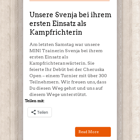
ihrem
ersten
Unsere Svenja bei ihrem
Einsatz
ersten Einsatz als
als
Kampfrichterin
Kampfrichterin
Am letzten Samstag war unsere
MINI Trainerin Svenja bei ihrem
ersten Einsatz als
Kampfrichteranwärterin. Sie
feierte Ihr Debüt bei der Cheruska
Open – einem Turnier mit über 300
Teilnehmern. Wir freuen uns, dass
Du diesen Weg gehst und uns auf
diesem Wege unterstützt.
Teilen mit:
Teilen
Read More