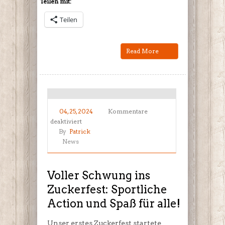
Teilen mit:
Teilen
Read More
04, 25, 2024
Kommentare
für
deaktiviert
Voller
By
Patrick
Schwung
News
ins
Zuckerfest:
Sportliche
Voller Schwung ins
Action
Zuckerfest: Sportliche
und
Action und Spaß für alle!
Spaß
für
alle!
Unser erstes Zuckerfest startete