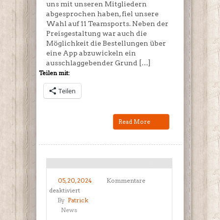
uns mit unseren Mitgliedern
abgesprochen haben, fiel unsere
Wahl auf 11 Teamsports. Neben der
Preisgestaltung war auch die
Möglichkeit die Bestellungen über
eine App abzuwickeln ein
ausschlaggebender Grund […]
Teilen mit:
Teilen
Read More
05, 20, 2024
Kommentare
für
deaktiviert
Unsere
By
Patrick
Svenja
News
bei