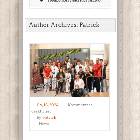
PAGES NAVIGATION MENU
Author Archives:
Patrick
06, 18, 2024
Kommentare
für
deaktiviert
Erfolgreiche
By
Patrick
Teilnahme
News
der
Taekwondo