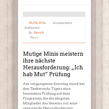
05, 08, 2024
Kommentare
für
deaktiviert
Mutige
By
Patrick
Minis
News
meistern
ihre
nächste
Mutige Minis meistern
Herausforderung:
ihre nächste
„Ich
Herausforderung: „Ich
hab
Mut“
hab Mut“ Prüfung
Prüfung
Am vergangenen Sonntag stand bei
den Taekwondo Tigers eine
besondere Prüfung auf dem
Programm, die die jüngsten
Mitglieder des Vereins vor eine
spannende Herausforderung