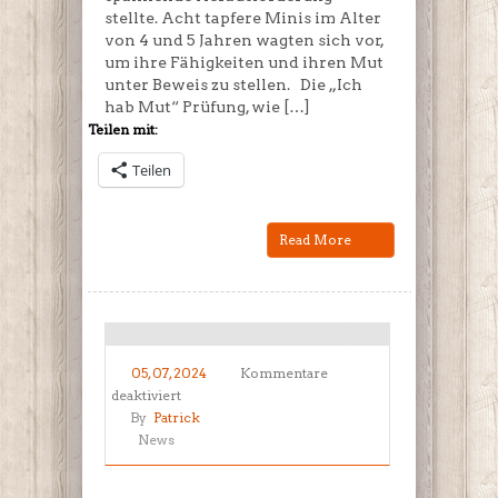
stellte. Acht tapfere Minis im Alter
von 4 und 5 Jahren wagten sich vor,
um ihre Fähigkeiten und ihren Mut
unter Beweis zu stellen. Die „Ich
hab Mut“ Prüfung, wie […]
Teilen mit:
Teilen
Read More
05, 07, 2024
Kommentare
für
deaktiviert
Erfolgreiche
By
Patrick
Gürtelprüfung
News
bei
den