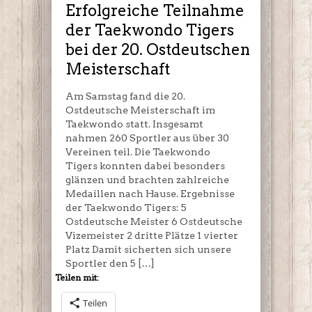
Tigers
Erfolgreiche Teilnahme
bei
der Taekwondo Tigers
der
bei der 20. Ostdeutschen
20.
Ostdeutschen
Meisterschaft
Meisterschaft
Am Samstag fand die 20.
Ostdeutsche Meisterschaft im
Taekwondo statt. Insgesamt
nahmen 260 Sportler aus über 30
Vereinen teil. Die Taekwondo
Tigers konnten dabei besonders
glänzen und brachten zahlreiche
Medaillen nach Hause. Ergebnisse
der Taekwondo Tigers: 5
Ostdeutsche Meister 6 Ostdeutsche
Vizemeister 2 dritte Plätze 1 vierter
Platz Damit sicherten sich unsere
Sportler den 5 […]
Teilen mit:
Teilen