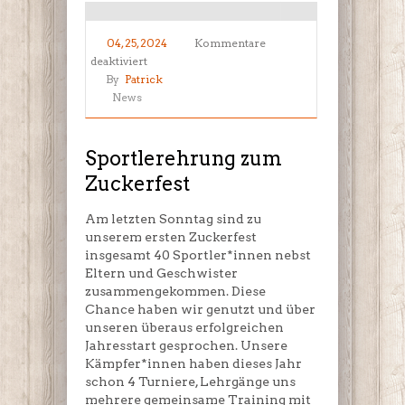
04, 25, 2024
Kommentare
für
deaktiviert
Sportlerehrung
By
Patrick
zum
News
Zuckerfest
Sportlerehrung zum
Zuckerfest
Am letzten Sonntag sind zu
unserem ersten Zuckerfest
insgesamt 40 Sportler*innen nebst
Eltern und Geschwister
zusammengekommen. Diese
Chance haben wir genutzt und über
unseren überaus erfolgreichen
Jahresstart gesprochen. Unsere
Kämpfer*innen haben dieses Jahr
schon 4 Turniere, Lehrgänge uns
mehrere gemeinsame Training mit