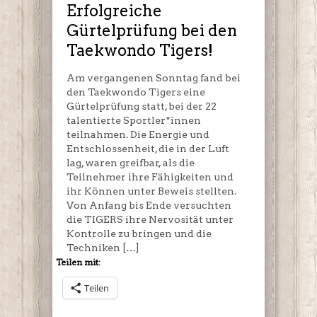
Taekwondo
Erfolgreiche
Tigers!
Gürtelprüfung bei den
Taekwondo Tigers!
Am vergangenen Sonntag fand bei
den Taekwondo Tigers eine
Gürtelprüfung statt, bei der 22
talentierte Sportler*innen
teilnahmen. Die Energie und
Entschlossenheit, die in der Luft
lag, waren greifbar, als die
Teilnehmer ihre Fähigkeiten und
ihr Können unter Beweis stellten.
Von Anfang bis Ende versuchten
die TIGERS ihre Nervosität unter
Kontrolle zu bringen und die
Techniken […]
Teilen mit:
Teilen