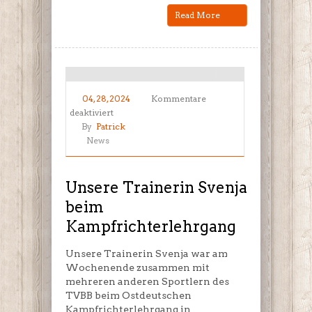
Read More
04, 28, 2024
Kommentare
für
deaktiviert
Unsere
By
Patrick
Trainerin
News
Svenja
beim
Kampfrichterlehrgang
Unsere Trainerin Svenja
beim
Kampfrichterlehrgang
Unsere Trainerin Svenja war am
Wochenende zusammen mit
mehreren anderen Sportlern des
TVBB beim Ostdeutschen
Kampfrichterlehrgang in