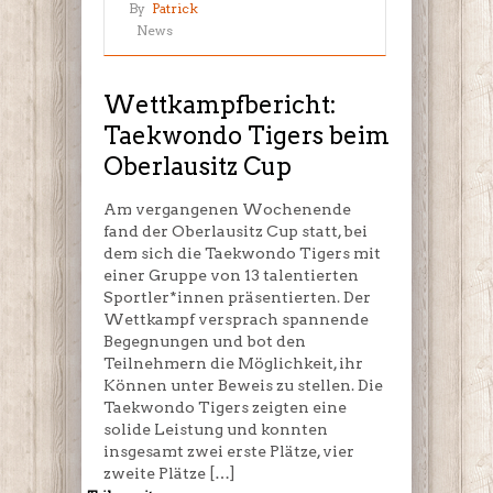
Wettkampfbericht:
By
Patrick
Taekwondo
News
Tigers
beim
Oberlausitz
Wettkampfbericht:
Cup
Taekwondo Tigers beim
Oberlausitz Cup
Am vergangenen Wochenende
fand der Oberlausitz Cup statt, bei
dem sich die Taekwondo Tigers mit
einer Gruppe von 13 talentierten
Sportler*innen präsentierten. Der
Wettkampf versprach spannende
Begegnungen und bot den
Teilnehmern die Möglichkeit, ihr
Können unter Beweis zu stellen. Die
Taekwondo Tigers zeigten eine
solide Leistung und konnten
insgesamt zwei erste Plätze, vier
zweite Plätze […]