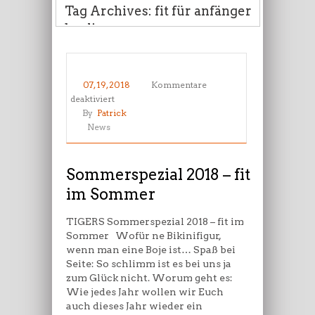
Tag Archives: fit für anfänger
berlin
07, 19, 2018
Kommentare
für
deaktiviert
Sommerspezial
By
Patrick
2018
News
–
fit
im
Sommerspezial 2018 – fit
Sommer
im Sommer
TIGERS Sommerspezial 2018 – fit im
Sommer Wofür ne Bikinifigur,
wenn man eine Boje ist… Spaß bei
Seite: So schlimm ist es bei uns ja
zum Glück nicht. Worum geht es:
Wie jedes Jahr wollen wir Euch
auch dieses Jahr wieder ein