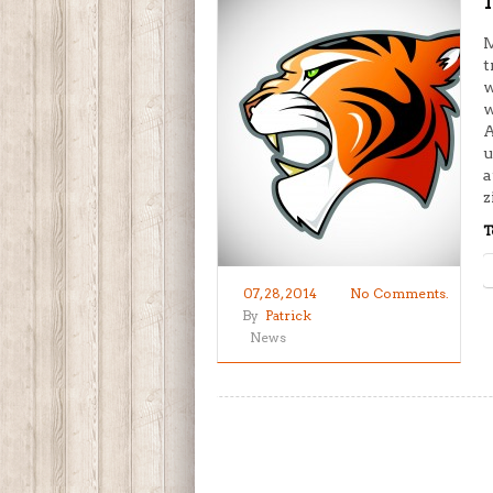
M
t
w
w
A
u
a
z
T
07, 28, 2014
No Comments.
By
Patrick
News