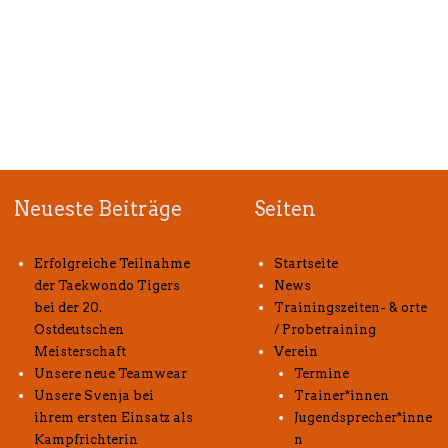
Neueste Beiträge
Seiten
Erfolgreiche Teilnahme
Startseite
der Taekwondo Tigers
News
bei der 20.
Trainingszeiten- & orte
Ostdeutschen
/ Probetraining
Meisterschaft
Verein
Unsere neue Teamwear
Termine
Unsere Svenja bei
Trainer*innen
ihrem ersten Einsatz als
Jugendsprecher*inne
Kampfrichterin
n