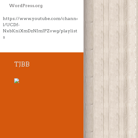
WordPress.org
https://www.youtube.com/channe
l/UCDf-
NxbKniXmDzNJmJPZvwg/playlist
s
TJBB