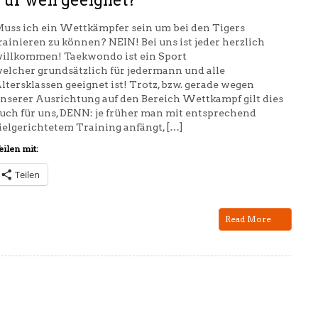
Für wen geeignet?
uss ich ein Wettkämpfer sein um bei den Tigers
rainieren zu können? NEIN! Bei uns ist jeder herzlich
illkommen! Taekwondo ist ein Sport
elcher grundsätzlich für jedermann und alle
ltersklassen geeignet ist! Trotz, bzw. gerade wegen
nserer Ausrichtung auf den Bereich Wettkampf gilt dies
uch für uns, DENN: je früher man mit entsprechend
ielgerichtetem Training anfängt, […]
eilen mit:
Teilen
Read More