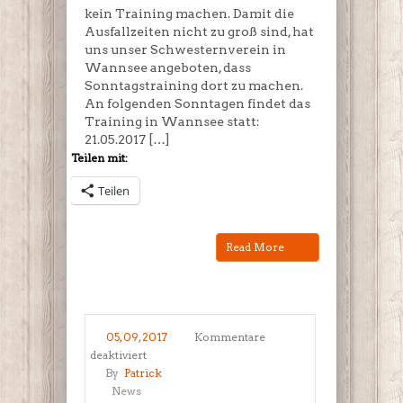
kein Training machen. Damit die
Ausfallzeiten nicht zu groß sind, hat
uns unser Schwesternverein in
Wannsee angeboten, dass
Sonntagstraining dort zu machen.
An folgenden Sonntagen findet das
Training in Wannsee statt:
21.05.2017 […]
Teilen mit:
Teilen
Read More
05, 09, 2017
Kommentare
für
deaktiviert
Offene
By
Patrick
Ostdeutsche
News