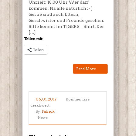
Uhrzeit: 18.00 Uhr Wer darf
kommen: Na alle natürlich :- )
Gerne sind auch Eltern,
Geschwister und Freunde gesehen.
Bitte kommt im TIGERS – Shirt. Der
[…]
Teilen mit:
Teilen
Read More
06, 01, 2017
Kommentare
für
deaktiviert
Tigers
By
Patrick
bei
News
der
Jugendleiter
–