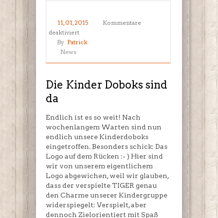
11, 01, 2015
Kommentare
für
deaktiviert
Die
By
Patrick
Kinder
News
Doboks
sind
da
Die Kinder Doboks sind
da
Endlich ist es so weit! Nach
wochenlangem Warten sind nun
endlich unsere Kinderdoboks
eingetroffen. Besonders schick: Das
Logo auf dem Rücken :- ) Hier sind
wir von unserem eigentlichem
Logo abgewichen, weil wir glauben,
dass der verspielte TIGER genau
den Charme unserer Kindergruppe
widerspiegelt: Verspielt, aber
dennoch Zielorientiert mit Spaß