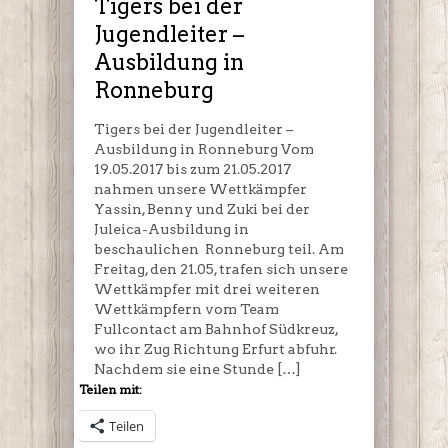
Tigers bei der
Ausbildung
Jugendleiter –
in
Ausbildung in
Ronneburg
Ronneburg
Tigers bei der Jugendleiter –
Ausbildung in Ronneburg Vom
19.05.2017 bis zum 21.05.2017
nahmen unsere Wettkämpfer
Yassin, Benny und Zuki bei der
Juleica-Ausbildung in
beschaulichen Ronneburg teil. Am
Freitag, den 21.05, trafen sich unsere
Wettkämpfer mit drei weiteren
Wettkämpfern vom Team
Fullcontact am Bahnhof Südkreuz,
wo ihr Zug Richtung Erfurt abfuhr.
Nachdem sie eine Stunde […]
Teilen mit:
Teilen