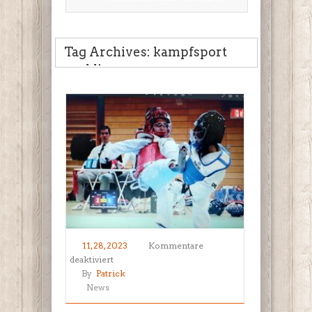
Tag Archives: kampfsport
wedding
11, 28, 2023
Kommentare
für
deaktiviert
Nikolausturnier
By
Patrick
2023
News
–