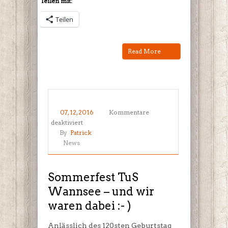
Teilen mit:
Teilen
Read More
07, 12, 2016
Kommentare
für
deaktiviert
Sommerfest
By
Patrick
TuS
News
Wannsee
–
und
Sommerfest TuS
wir
Wannsee – und wir
waren
waren dabei :- )
dabei
:-
)
Anlässlich des 120sten Geburtstag