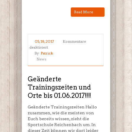
Read More
05, 18, 2017
Kommentare
für
deaktiviert
Geänderte
By
Patrick
Trainingszeiten
News
und
Orte
bis
Geänderte
01.06.2017!!!
Trainingszeiten und
Orte bis 01.06.2017!!!
Geänderte Trainingszeiten Hallo
zusammen, wie die meisten von
Euch bereits wissen, zieht die
Sportschule Reichenbach um. In
dieser Zeit können wir dort leider