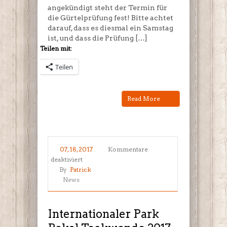
angekündigt steht der Termin für
die Gürtelprüfung fest! Bitte achtet
darauf, dass es diesmal ein Samstag
ist, und dass die Prüfung […]
Teilen mit:
Teilen
Read More
07, 18, 2017
Kommentare
für
deaktiviert
Internationaler
By
Patrick
Park
News
Pokal
Taekwondo
2017
Internationaler Park