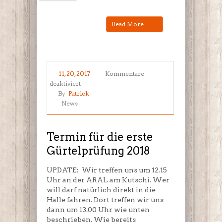
Read More
11, 20, 2017
Kommentare
für
deaktiviert
Termin
By
Patrick
für
News
die
erste
Gürtelprüfung
Termin für die erste
2018
Gürtelprüfung 2018
UPDATE: Wir treffen uns um 12.15
Uhr an der ARAL am Kutschi. Wer
will darf natürlich direkt in die
Halle fahren. Dort treffen wir uns
dann um 13.00 Uhr wie unten
beschrieben. Wie bereits