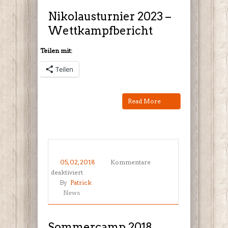
Wettkampfbericht
Nikolausturnier 2023 –
Wettkampfbericht
Teilen mit:
Teilen
Read More
05, 02, 2018
Kommentare
für
deaktiviert
Sommercamp
By
Patrick
2018
News
Sommercamp 2018