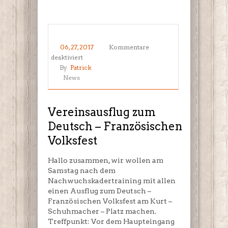
06, 27, 2017
Kommentare
für
deaktiviert
Vereinsausflug
By
Patrick
zum
News
Deutsch
–
Französischen
Vereinsausflug zum
Volksfest
Deutsch – Französischen
Volksfest
Hallo zusammen, wir wollen am
Samstag nach dem
Nachwuchskadertraining mit allen
einen Ausflug zum Deutsch –
Französischen Volksfest am Kurt –
Schuhmacher – Platz machen.
Treffpunkt: Vor dem Haupteingang