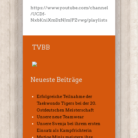
https://www.youtube.com/channel
/UCDf-
NxbKniXmDzNJmJPZvwg/playlists
TVBB
Neueste Beiträge
Erfolgreiche Teilnahme der
Taekwondo Tigers bei der 20.
Ostdeutschen Meisterschaft
Unsere neue Teamwear
Unsere Svenja bei ihrem ersten
Einsatz als Kampfrichterin
Mutige Minis meistern ihre