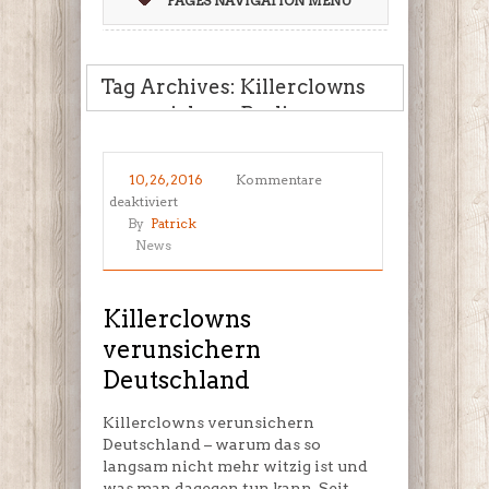
PAGES NAVIGATION MENU
Tag Archives: Killerclowns
verunsichern Berlin
10, 26, 2016
Kommentare
für
deaktiviert
Killerclowns
By
Patrick
verunsichern
News
Deutschland
Killerclowns
verunsichern
Deutschland
Killerclowns verunsichern
Deutschland – warum das so
langsam nicht mehr witzig ist und
was man dagegen tun kann. Seit