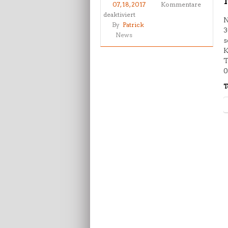
07, 18, 2017
Kommentare
für
deaktiviert
N
Internationale
By
Patrick
3
Norddeutsche
News
s
Meisterschaft
K
Taekwondo
T
2017
0
T