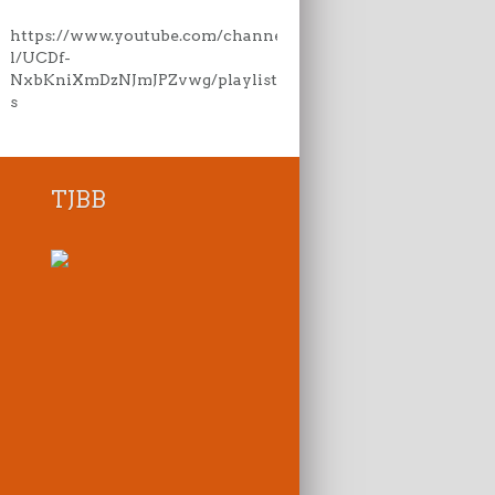
https://www.youtube.com/channe
l/UCDf-
NxbKniXmDzNJmJPZvwg/playlist
s
TJBB