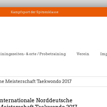
Kampfsport der Spitzenklasse
iningszeiten- & orte / Probetraining
Verein
Im
he Meisterschaft Taekwondo 2017
Internationale Norddeutsche
Meisterschaft Taekwondo 2017