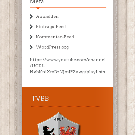
Meta
Anmelden
Eintrags-Feed
Kommentar-Feed
WordPress.org
https://www.youtube.com/channel
/UCDf-
NxbKniXmDzNJmJPZvwg/playlists
TVBB