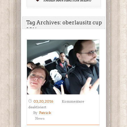
PAGES NAVIGATION MENU
Tag Archives: oberlausitz cup
2016
03, 20, 2016
Kommentare
für
deaktiviert
Taekwondo
By
Patrick
Tigers
News
Berlin