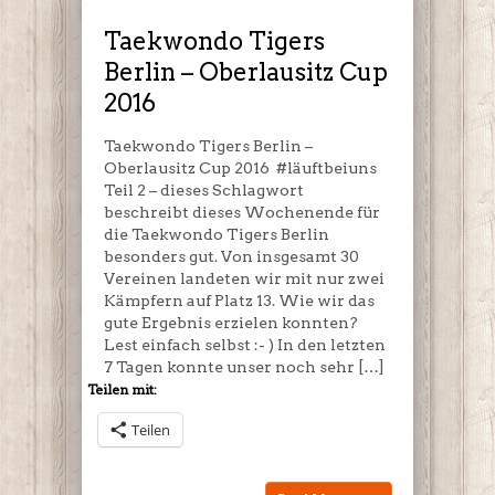
–
Oberlausitz
Taekwondo Tigers
Cup
Berlin – Oberlausitz Cup
2016
2016
Taekwondo Tigers Berlin –
Oberlausitz Cup 2016 #läuftbeiuns
Teil 2 – dieses Schlagwort
beschreibt dieses Wochenende für
die Taekwondo Tigers Berlin
besonders gut. Von insgesamt 30
Vereinen landeten wir mit nur zwei
Kämpfern auf Platz 13. Wie wir das
gute Ergebnis erzielen konnten?
Lest einfach selbst :- ) In den letzten
7 Tagen konnte unser noch sehr […]
Teilen mit:
Teilen