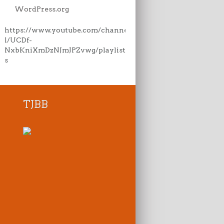
WordPress.org
https://www.youtube.com/channe
l/UCDf-
NxbKniXmDzNJmJPZvwg/playlist
s
TJBB