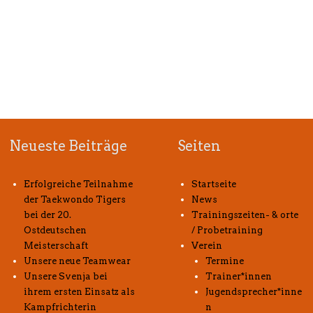
Neueste Beiträge
Seiten
Erfolgreiche Teilnahme
Startseite
der Taekwondo Tigers
News
bei der 20.
Trainingszeiten- & orte
Ostdeutschen
/ Probetraining
Meisterschaft
Verein
Unsere neue Teamwear
Termine
Unsere Svenja bei
Trainer*innen
ihrem ersten Einsatz als
Jugendsprecher*inne
Kampfrichterin
n