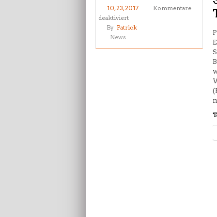
10, 23, 2017
Kommentare
für
deaktiviert
SAVE
By
Patrick
P
THE
News
E
DATE
S
–
B
Prüfung
w
Taekwondo
W
Tigers
(
Berlin
m
T