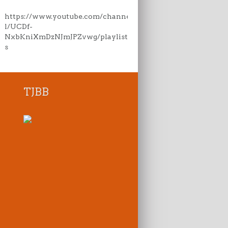
https://www.youtube.com/channe
l/UCDf-
NxbKniXmDzNJmJPZvwg/playlist
s
TJBB