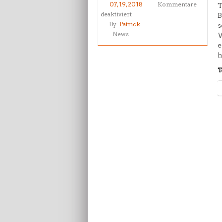
07, 19, 2018
Kommentare
T
für
deaktiviert
B
Sommerspezial
By
Patrick
s
2018
News
W
–
e
fit
h
im
T
Sommer