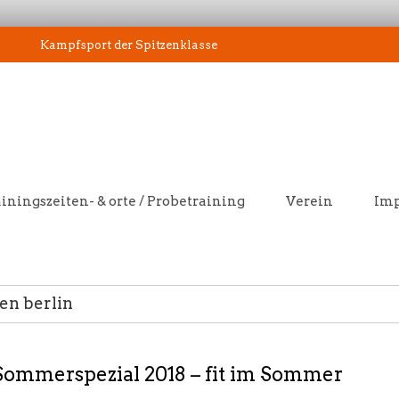
Kampfsport der Spitzenklasse
iningszeiten- & orte / Probetraining
Verein
Im
en berlin
Sommerspezial 2018 – fit im Sommer