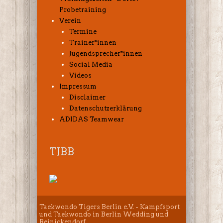
Probetraining
Verein
Termine
Trainer*innen
Jugendsprecher*innen
Social Media
Videos
Impressum
Disclaimer
Datenschutzerklärung
ADIDAS Teamwear
TJBB
Taekwondo Tigers Berlin e.V. - Kampfsport
und Taekwondo in Berlin Wedding und
Reinickendorf