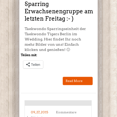
Freitag
Sparring
:-
Erwachsenengruppe am
)
letzten Freitag :- )
Taekwondo Sparringseinheit der
Taekwondo Tigers Berlin im
Wedding. Hier findet Ihr noch
mehr Bilder von uns! Einfach
klicken und genießen! 🙂
Teilen mit:
Teilen
Read More
09, 27, 2015
Kommentare