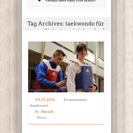
PAGES NAVIGATION MENU
Tag Archives: taekwondo für
jugendliche in reinickendorf
09, 27, 2015
Kommentare
für
deaktiviert
Sparring
By
Patrick
Erwachsenengruppe
News
am
letzten