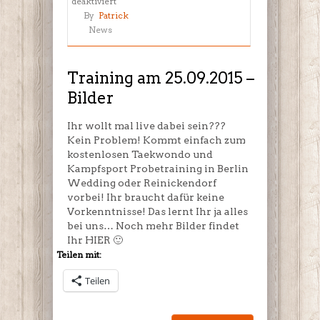
für
deaktiviert
Training
By
Patrick
am
News
25.09.2015
–
Bilder
Training am 25.09.2015 –
Bilder
Ihr wollt mal live dabei sein???
Kein Problem! Kommt einfach zum
kostenlosen Taekwondo und
Kampfsport Probetraining in Berlin
Wedding oder Reinickendorf
vorbei! Ihr braucht dafür keine
Vorkenntnisse! Das lernt Ihr ja alles
bei uns… Noch mehr Bilder findet
Ihr HIER 🙂
Teilen mit:
Teilen