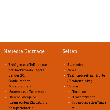
Neueste Beiträge
Seiten
Erfolgreiche Teilnahme
Startseite
der Taekwondo Tigers
News
bei der 20.
Trainingszeiten- & orte
Ostdeutschen
/ Probetraining
Meisterschaft
Verein
Unsere neue Teamwear
Termine
Unsere Svenja bei
Trainer*innen
ihrem ersten Einsatz als
Jugendsprecher*inne
Kampfrichterin
n