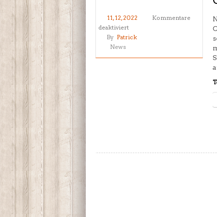
11, 12, 2022
Kommentare
N
für
deaktiviert
C
Gürtelprüfung
By
Patrick
s
2022
News
m
S
a
T