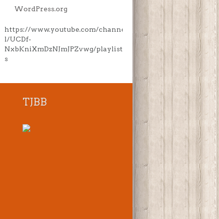
WordPress.org
https://www.youtube.com/channe
l/UCDf-
NxbKniXmDzNJmJPZvwg/playlist
s
TJBB