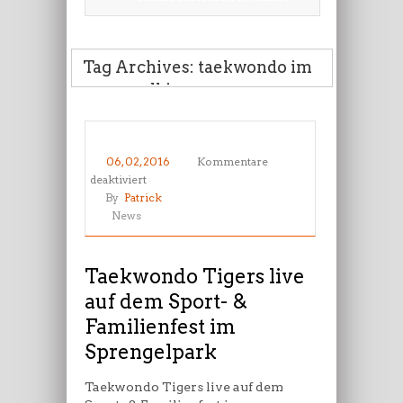
Tag Archives: taekwondo im
sprengelkiez
06, 02, 2016
Kommentare
für
deaktiviert
Taekwondo
By
Patrick
Tigers
News
live
auf
dem
Taekwondo Tigers live
Sport-
auf dem Sport- &
&
Familienfest im
Familienfest
im
Sprengelpark
Sprengelpark
Taekwondo Tigers live auf dem