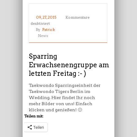
09, 27, 2015
Kommentare
für
deaktiviert
Sparring
By
Patrick
Erwachsenengruppe
News
am
letzten
Freitag
Sparring
:-
Erwachsenengruppe am
)
letzten Freitag :- )
Taekwondo Sparringseinheit der
Taekwondo Tigers Berlin im
Wedding. Hier findet Ihr noch
mehr Bilder von uns! Einfach
klicken und genießen! 🙂
Teilen mit:
Teilen