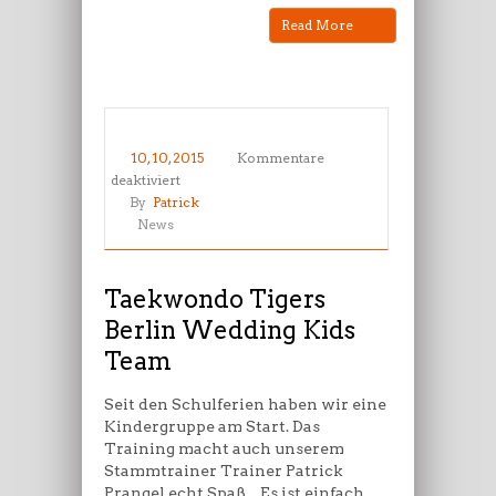
Read More
10, 10, 2015
Kommentare
für
deaktiviert
Taekwondo
By
Patrick
Tigers
News
Berlin
Wedding
Kids
Taekwondo Tigers
Team
Berlin Wedding Kids
Team
Seit den Schulferien haben wir eine
Kindergruppe am Start. Das
Training macht auch unserem
Stammtrainer Trainer Patrick
Prangel echt Spaß. „Es ist einfach