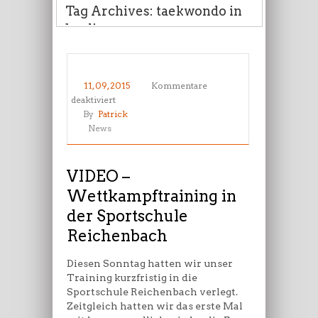
Tag Archives: taekwondo in
berlin
11, 09, 2015
Kommentare
für
deaktiviert
VIDEO
By
Patrick
–
News
Wettkampftraining
in
der
VIDEO –
Sportschule
Wettkampftraining in
Reichenbach
der Sportschule
Reichenbach
Diesen Sonntag hatten wir unser
Training kurzfristig in die
Sportschule Reichenbach verlegt.
Zeitgleich hatten wir das erste Mal