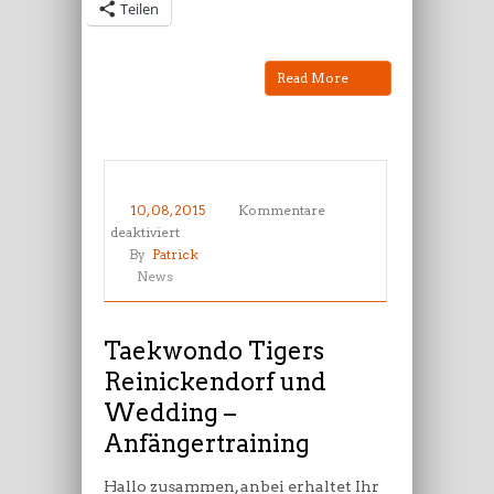
Teilen
Read More
10, 08, 2015
Kommentare
für
deaktiviert
Taekwondo
By
Patrick
Tigers
News
Reinickendorf
und
Wedding
Taekwondo Tigers
–
Reinickendorf und
Anfängertraining
Wedding –
Anfängertraining
Hallo zusammen, anbei erhaltet Ihr