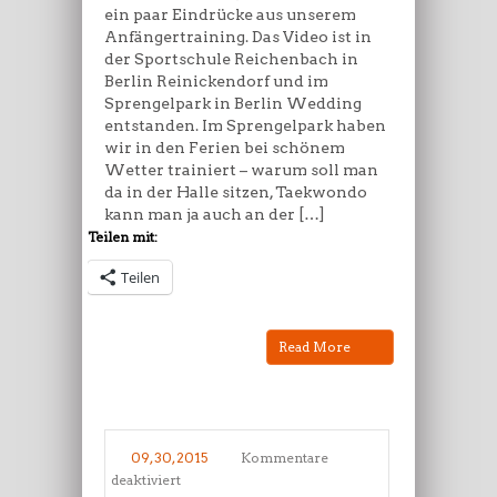
ein paar Eindrücke aus unserem
Anfängertraining. Das Video ist in
der Sportschule Reichenbach in
Berlin Reinickendorf und im
Sprengelpark in Berlin Wedding
entstanden. Im Sprengelpark haben
wir in den Ferien bei schönem
Wetter trainiert – warum soll man
da in der Halle sitzen, Taekwondo
kann man ja auch an der […]
Teilen mit:
Teilen
Read More
09, 30, 2015
Kommentare
für
deaktiviert