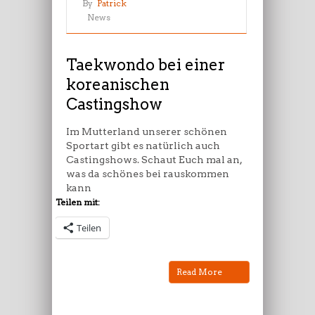
Taekwondo
By
Patrick
bei
News
einer
koreanischen
Castingshow
Taekwondo bei einer
koreanischen
Castingshow
Im Mutterland unserer schönen
Sportart gibt es natürlich auch
Castingshows. Schaut Euch mal an,
was da schönes bei rauskommen
kann
Teilen mit:
Teilen
Read More