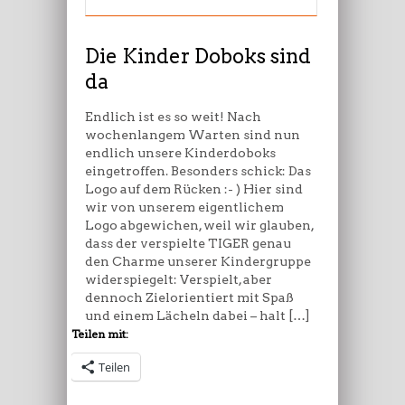
Doboks
sind
da
Die Kinder Doboks sind
da
Endlich ist es so weit! Nach
wochenlangem Warten sind nun
endlich unsere Kinderdoboks
eingetroffen. Besonders schick: Das
Logo auf dem Rücken :- ) Hier sind
wir von unserem eigentlichem
Logo abgewichen, weil wir glauben,
dass der verspielte TIGER genau
den Charme unserer Kindergruppe
widerspiegelt: Verspielt, aber
dennoch Zielorientiert mit Spaß
und einem Lächeln dabei – halt […]
Teilen mit:
Teilen