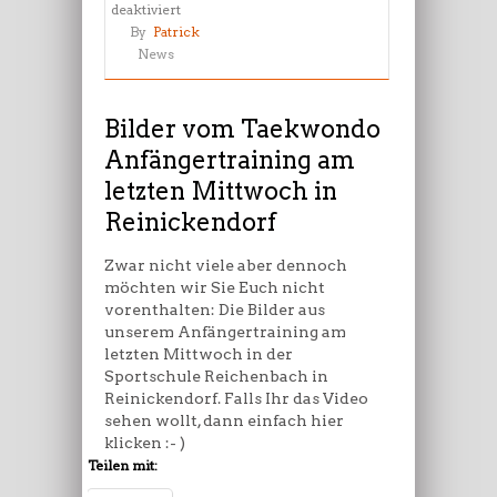
für
deaktiviert
Bilder
By
Patrick
vom
News
Taekwondo
Anfängertraining
am
Bilder vom Taekwondo
letzten
Anfängertraining am
Mittwoch
letzten Mittwoch in
in
Reinickendorf
Reinickendorf
Zwar nicht viele aber dennoch
möchten wir Sie Euch nicht
vorenthalten: Die Bilder aus
unserem Anfängertraining am
letzten Mittwoch in der
Sportschule Reichenbach in
Reinickendorf. Falls Ihr das Video
sehen wollt, dann einfach hier
klicken :- )
Teilen mit: