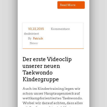
Read More
10, 22, 2015
Kommentare
für
deaktiviert
Der
By
Patrick
erste
News
Videoclip
unserer
neuen
Der erste Videoclip
Taekwondo
unserer neuen
Kindergruppe
Taekwondo
Kindergruppe
Auch im Kindertraining legen wir
schon unser Hauptaugenmerk auf
wettkampforientiertes Taekwondo.
Wobei wir darauf achten, dass alles