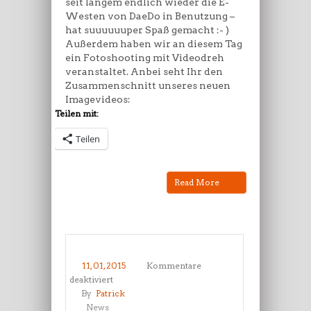
seit langem endlich wieder die E-
Westen von DaeDo in Benutzung –
hat suuuuuuper Spaß gemacht :- )
Außerdem haben wir an diesem Tag
ein Fotoshooting mit Videodreh
veranstaltet. Anbei seht Ihr den
Zusammenschnitt unseres neuen
Imagevideos:
Teilen mit:
Teilen
Read More
11, 01, 2015
Kommentare
für
deaktiviert
Die
By
Patrick
Kinder
News