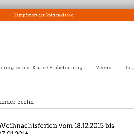
Kampfsport der Spitzenklasse
iningszeiten- & orte / Probetraining
Verein
Im
inder berlin
Weihnachtsferien vom 18.12.2015 bis
07.01.2016