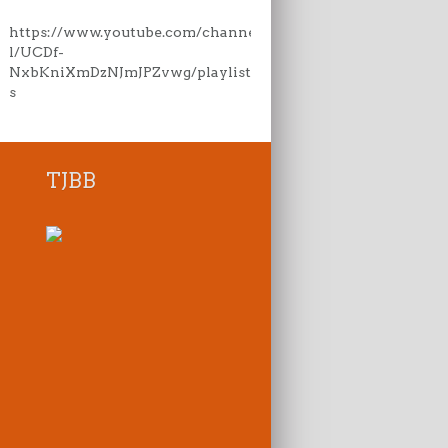
https://www.youtube.com/channe
l/UCDf-
NxbKniXmDzNJmJPZvwg/playlist
s
TJBB