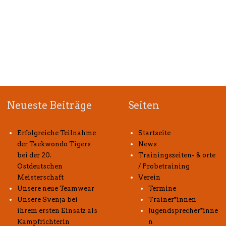
Neueste Beiträge
Seiten
Erfolgreiche Teilnahme
Startseite
der Taekwondo Tigers
News
bei der 20.
Trainingszeiten- & orte
Ostdeutschen
/ Probetraining
Meisterschaft
Verein
Unsere neue Teamwear
Termine
Unsere Svenja bei
Trainer*innen
ihrem ersten Einsatz als
Jugendsprecher*inne
Kampfrichterin
n