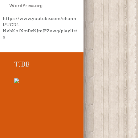
WordPress.org
https://www.youtube.com/channe
l/UCDf-
NxbKniXmDzNJmJPZvwg/playlist
s
TJBB