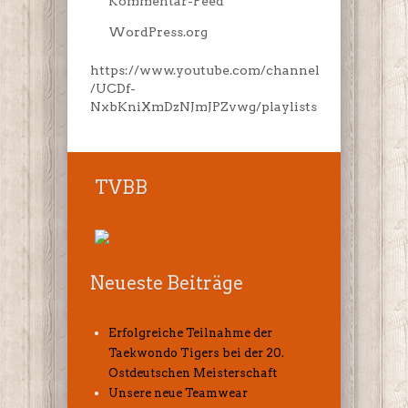
Kommentar-Feed
WordPress.org
https://www.youtube.com/channel
/UCDf-
NxbKniXmDzNJmJPZvwg/playlists
TVBB
Neueste Beiträge
Erfolgreiche Teilnahme der
Taekwondo Tigers bei der 20.
Ostdeutschen Meisterschaft
Unsere neue Teamwear