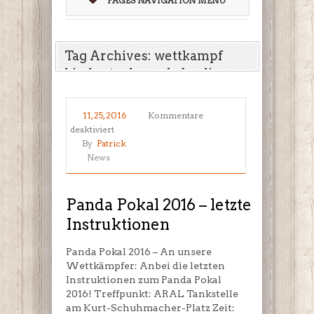
PAGES NAVIGATION MENU
Tag Archives: wettkampf
kinder taekwondo berlin
11, 25, 2016
Kommentare
für
deaktiviert
Panda
By
Patrick
Pokal
News
2016
–
letzte
Panda Pokal 2016 – letzte
Instruktionen
Instruktionen
Panda Pokal 2016 – An unsere
Wettkämpfer: Anbei die letzten
Instruktionen zum Panda Pokal
2016! Treffpunkt: ARAL Tankstelle
am Kurt-Schuhmacher-Platz Zeit: