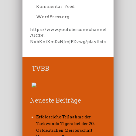
Kommentar-Feed
WordPress.org
https://www.youtube.com/channel
/UCDf-
NxbKniXmDzNJmJPZvwg/playlists
TVBB
Neueste Beiträge
Erfolgreiche Teilnahme der
Taekwondo Tigers bei der 20.
Ostdeutschen Meisterschaft