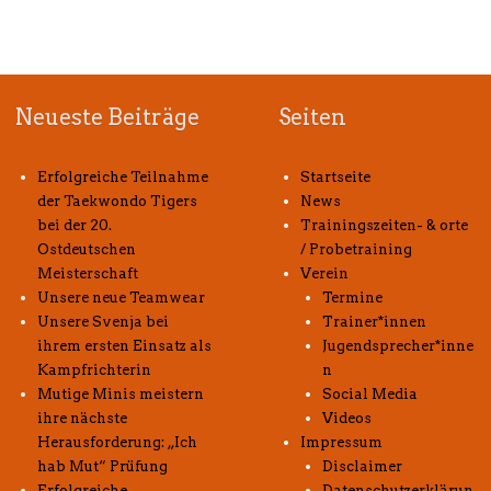
Neueste Beiträge
Seiten
Erfolgreiche Teilnahme
Startseite
der Taekwondo Tigers
News
bei der 20.
Trainingszeiten- & orte
Ostdeutschen
/ Probetraining
Meisterschaft
Verein
Unsere neue Teamwear
Termine
Unsere Svenja bei
Trainer*innen
ihrem ersten Einsatz als
Jugendsprecher*inne
Kampfrichterin
n
Mutige Minis meistern
Social Media
ihre nächste
Videos
Herausforderung: „Ich
Impressum
hab Mut“ Prüfung
Disclaimer
Erfolgreiche
Datenschutzerklärun