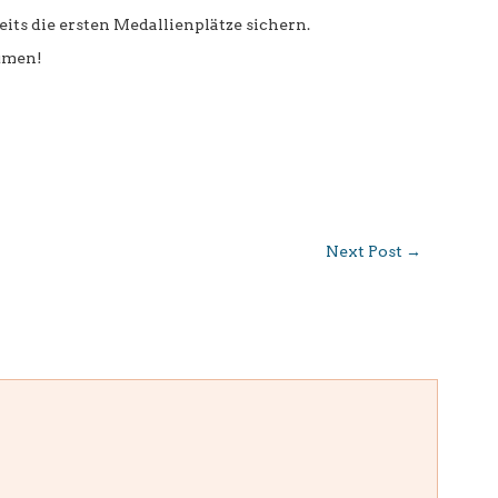
its die ersten Medallienplätze sichern.
umen!
Next Post
→