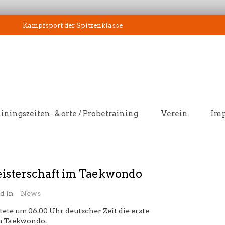
Kampfsport der Spitzenklasse
iningszeiten- & orte / Probetraining
Verein
Im
isterschaft im Taekwondo
d in
News
tete um 06.00 Uhr deutscher Zeit die erste
m Taekwondo.