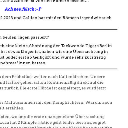
R. Ganz Gallien ist von den Römern besetzt…
Ach nee, falsch :- P
02.2023 und Gallien hat mit den Römern irgendwie auch
n beiden Tagen passiert?
sich eine kleine Abordnung der Taekwondo Tigers Berlin
ahrt etwas länger ist, haben wir eine Übernachtung in
st leider erst ab Gelbgurt und wurde sehr kurzfristig
eilnehmer*innen hatten.
h dem Frühstück weiter nach Kaltenkirchen. Unsere
d Hatice gehen schon Routinemäßig direkt auf die
urück. Die erste Hürde ist gemeistert, es wird jetzt
eses Mal zusammen mit den Kampfrichtern. Warum auch
elt erzählen.
listen, wo uns die erste unangenehme Überraschung
Luca hat 2 Kämpfe. Hatice geht leider leer aus, es gibt
asse. Auch unser Versuch sie eine Klasse hoch zu stufen