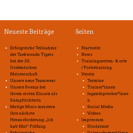
Neueste Beiträge
Seiten
Erfolgreiche Teilnahme
Startseite
der Taekwondo Tigers
News
bei der 20.
Trainingszeiten- & orte
Ostdeutschen
/ Probetraining
Meisterschaft
Verein
Unsere neue Teamwear
Termine
Unsere Svenja bei
Trainer*innen
ihrem ersten Einsatz als
Jugendsprecher*inne
Kampfrichterin
n
Mutige Minis meistern
Social Media
ihre nächste
Videos
Herausforderung: „Ich
Impressum
hab Mut“ Prüfung
Disclaimer
Erfolgreiche
Datenschutzerklärun