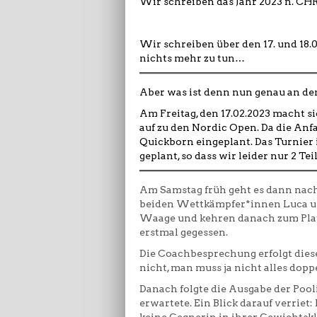
Wir schreiben das Jahr 2023 n. CH
Wir schreiben über den 17. und 18.
nichts mehr zu tun…
Aber was ist denn nun genau an de
Am Freitag, den 17.02.2023 macht 
auf zu den Nordic Open. Da die Anf
Quickborn eingeplant. Das Turnier i
geplant, so dass wir leider nur 2 T
Am Samstag früh geht es dann nac
beiden Wettkämpfer*innen Luca un
Waage und kehren danach zum Platz z
erstmal gegessen.
Die Coachbesprechung erfolgt di
nicht, man muss ja nicht alles dopp
Danach folgte die Ausgabe der Poo
erwartete. Ein Blick darauf verriet: 
keine Gegnerin in ihrer Gewichtskl