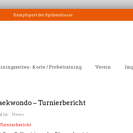
Kampfsport der Spitzenklasse
iningszeiten- & orte / Probetraining
Verein
Im
aekwondo – Turnierbericht
d in
News
Turnierbericht