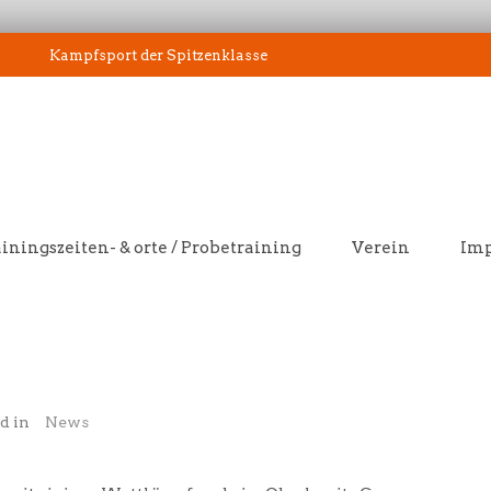
Kampfsport der Spitzenklasse
iningszeiten- & orte / Probetraining
Verein
Im
d in
News