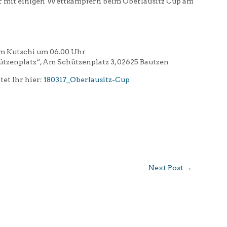
er mit einigen Wettkämpfern beim Oberlausitz Cup am
am Kutschi um 06.00 Uhr
zenplatz“, Am Schützenplatz 3, 02625 Bautzen
et Ihr hier:
180317_Oberlausitz-Cup
Next Post
→