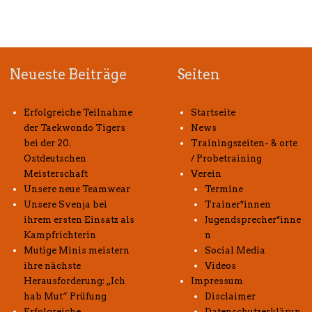
Neueste Beiträge
Seiten
Erfolgreiche Teilnahme
Startseite
der Taekwondo Tigers
News
bei der 20.
Trainingszeiten- & orte
Ostdeutschen
/ Probetraining
Meisterschaft
Verein
Unsere neue Teamwear
Termine
Unsere Svenja bei
Trainer*innen
ihrem ersten Einsatz als
Jugendsprecher*inne
Kampfrichterin
n
Mutige Minis meistern
Social Media
ihre nächste
Videos
Herausforderung: „Ich
Impressum
hab Mut“ Prüfung
Disclaimer
Erfolgreiche
Datenschutzerklärun