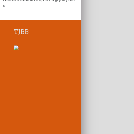
s
TJBB