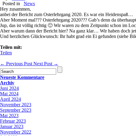
Posted in
News
Hey zusammen,
anbei der Bericht zum Osterlehrgang 2020. Es war ein Heidenspaß…
Aber Moment mal??? Osterlehrgang 2020??? Gab’s denn da überh
Jup, das ist völlig richtig 🙂 Wir waren zu dem Zeitpunkt schon im L
Aber warum dann der Bericht hier? Na ganz klar… Wir haben doch jetzt
Und herzlichen Glückwunsch: Ihr habt grad ein Ei gefunden (siehe Bil
Teilen mit:
Teilen
←
Previous Post
Next Post
→
Neueste Kommentare
Archiv
Juni 2024
Mai 2024
April 2024
November 2023
September 2023
Mai 2023
Februar 2023
Januar 2023
November 2022