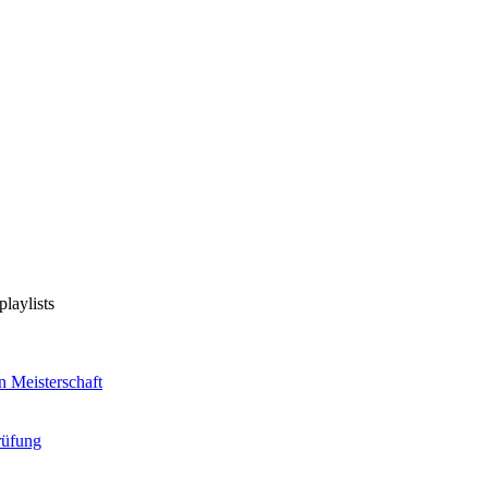
aylists
n Meisterschaft
rüfung