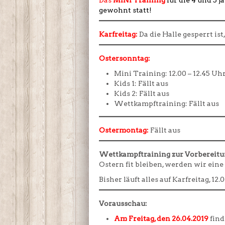
Das
MINI Training
für die 4 und 5 
gewohnt statt!
Karfreitag:
Da die Halle gesperrt ist
Ostersonntag:
Mini Training: 12.00 – 12.45 Uh
Kids 1: Fällt aus
Kids 2: Fällt aus
Wettkampftraining: Fällt aus
Ostermontag:
Fällt aus
Wettkampftraining zur Vorbereitun
Ostern fit bleiben, werden wir ein
Bisher läuft alles auf Karfreitag, 1
Vorausschau:
Am Freitag, den 26.04.2019
find