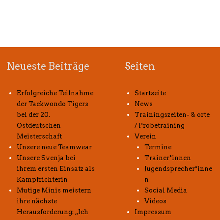
Neueste Beiträge
Seiten
Erfolgreiche Teilnahme
Startseite
der Taekwondo Tigers
News
bei der 20.
Trainingszeiten- & orte
Ostdeutschen
/ Probetraining
Meisterschaft
Verein
Unsere neue Teamwear
Termine
Unsere Svenja bei
Trainer*innen
ihrem ersten Einsatz als
Jugendsprecher*inne
Kampfrichterin
n
Mutige Minis meistern
Social Media
ihre nächste
Videos
Herausforderung: „Ich
Impressum