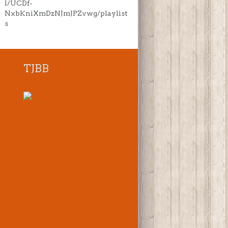
l/UCDf-
NxbKniXmDzNJmJPZvwg/playlist
s
TJBB