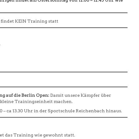
jährigen findet am Ostersonntag von 12.00 – 12.45 Uhr wie
, findet KEIN Training statt
r
g auf die Berlin Open:
Damit unsere Kämpfer über
e kleine Trainingseinheit machen.
2.00 – ca 13.30 Uhr in der Sportschule Reichenbach hinaus.
et das Training wie gewohnt statt.