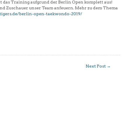
lt das Training aufgrund der Berlin Open komplett aus!
 und Zuschauer unser Team anfeuern. Mehr zu dem Thema
tigers.de/berlin-open-taekwondo-2019/
Next Post
→