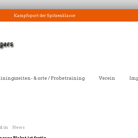
Kampfsport der Spitzenklasse
iningszeiten- & orte / Probetraining
Verein
Im
d in
News