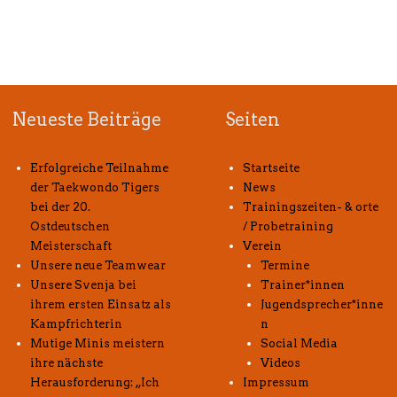
Neueste Beiträge
Seiten
Erfolgreiche Teilnahme
Startseite
der Taekwondo Tigers
News
bei der 20.
Trainingszeiten- & orte
Ostdeutschen
/ Probetraining
Meisterschaft
Verein
Unsere neue Teamwear
Termine
Unsere Svenja bei
Trainer*innen
ihrem ersten Einsatz als
Jugendsprecher*inne
Kampfrichterin
n
Mutige Minis meistern
Social Media
ihre nächste
Videos
Herausforderung: „Ich
Impressum