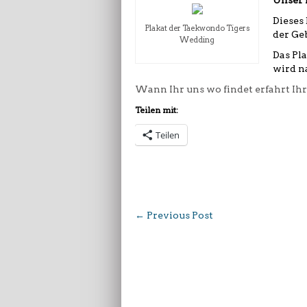
Unser n
Dieses
Plakat der Taekwondo Tigers
der Ge
Wedding
Das Pl
wird n
Wann Ihr uns wo findet erfahrt Ih
Teilen mit:
Teilen
←
Previous Post