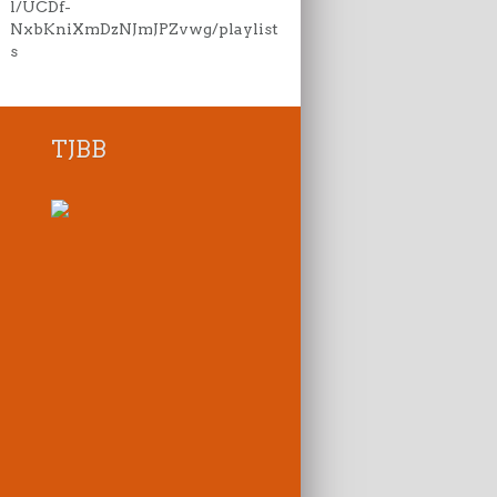
l/UCDf-
NxbKniXmDzNJmJPZvwg/playlist
s
TJBB