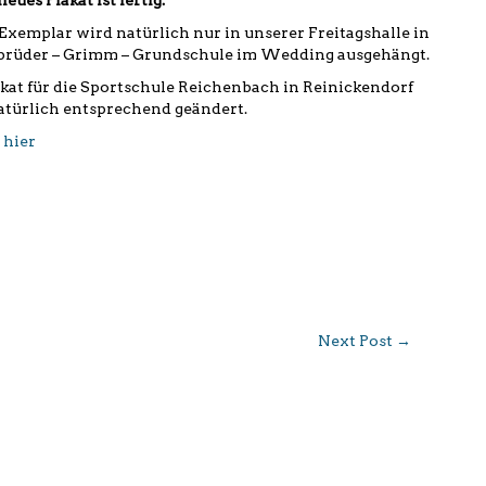
eues Plakat ist fertig.
 Exemplar wird natürlich nur in unserer Freitagshalle in
brüder – Grimm – Grundschule im Wedding ausgehängt.
akat für die Sportschule Reichenbach in Reinickendorf
atürlich entsprechend geändert.
r
hier
Next Post
→