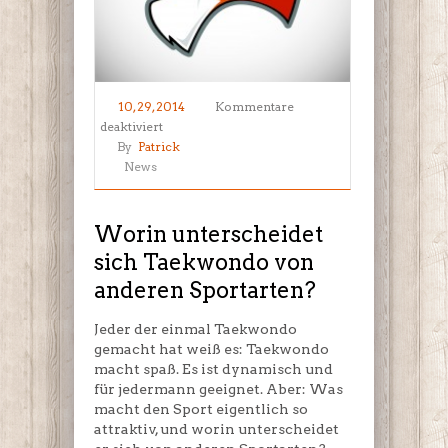
10, 29, 2014
Kommentare
für
deaktiviert
Worin
By
Patrick
unterscheidet
News
sich
Taekwondo
von
Worin unterscheidet
anderen
sich Taekwondo von
Sportarten?
anderen Sportarten?
Jeder der einmal Taekwondo
gemacht hat weiß es: Taekwondo
macht spaß. Es ist dynamisch und
für jedermann geeignet. Aber: Was
macht den Sport eigentlich so
attraktiv, und worin unterscheidet