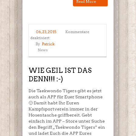
Read More
06, 23, 2015
Kommentare
für
deaktiviert
WIE
By
Patrick
GEIL
News
IST
DAS
DENN!!!
WIE GEIL IST DAS
:-)
DENN!!! :-)
Die Taekwondo Tigers gibt es jetzt
auch als APP für Euer Smartphone
🙂 Damit habt Ihr Euren
Kampfsportverein immer in der
Hosentasche griffbereit. Gebt
einfach im APP – Store unter Suche
den Begriff „Taekwondo Tigers“ ein
und ladet Euch die APP Eures