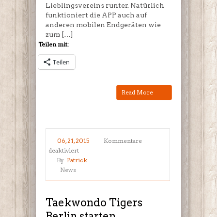
Lieblingsvereins runter. Natürlich
funktioniert die APP auch auf
anderen mobilen Endgeräten wie
zum […]
Teilen mit:
Teilen
Read More
06, 21, 2015
Kommentare
für
deaktiviert
Taekwondo
By
Patrick
Tigers
News
Berlin
starten
Kindergruppe
Taekwondo Tigers
ab
Berlin starten