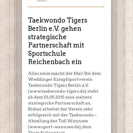
News
Berlin
e.V.
gehen
Taekwondo Tigers
strategische
Berlin e.V. gehen
Partnerschaft
strategische
mit
Sportschule
Partnerschaft mit
Reichenbach
Sportschule
ein
Reichenbach ein
Alles neue macht der Mai! Bei dem
Weddinger Kampfsportverein
Taekwondo Tigers Berlin e.V.
(www.taekwondo-tigers.de) steht
ab dem 01.05.2015 eine weitere
strategische Partnerschaft an.
Bisher arbeitet der Verein sehr
erfolgreich mit der Taekwondo –
Abteilung des TuS Wannsee
(www.sport-wannsee.de), dem
Team Fullcontact