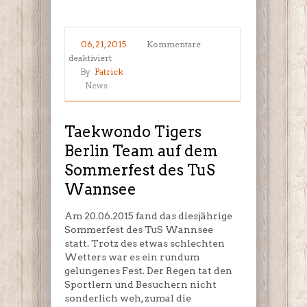
06, 21, 2015
Kommentare
für
deaktiviert
Taekwondo
By
Patrick
Tigers
News
Berlin
Team
auf
Taekwondo Tigers
dem
Berlin Team auf dem
Sommerfest
Sommerfest des TuS
des
TuS
Wannsee
Wannsee
Am 20.06.2015 fand das diesjährige
Sommerfest des TuS Wannsee
statt. Trotz des etwas schlechten
Wetters war es ein rundum
gelungenes Fest. Der Regen tat den
Sportlern und Besuchern nicht
sonderlich weh, zumal die