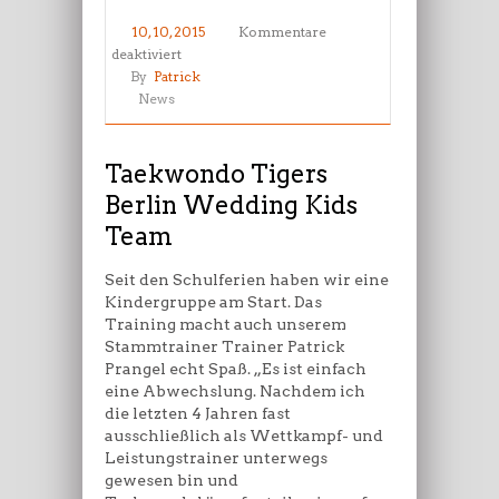
10, 10, 2015
Kommentare
für
deaktiviert
Taekwondo
By
Patrick
Tigers
News
Berlin
Wedding
Kids
Taekwondo Tigers
Team
Berlin Wedding Kids
Team
Seit den Schulferien haben wir eine
Kindergruppe am Start. Das
Training macht auch unserem
Stammtrainer Trainer Patrick
Prangel echt Spaß. „Es ist einfach
eine Abwechslung. Nachdem ich
die letzten 4 Jahren fast
ausschließlich als Wettkampf- und
Leistungstrainer unterwegs
gewesen bin und