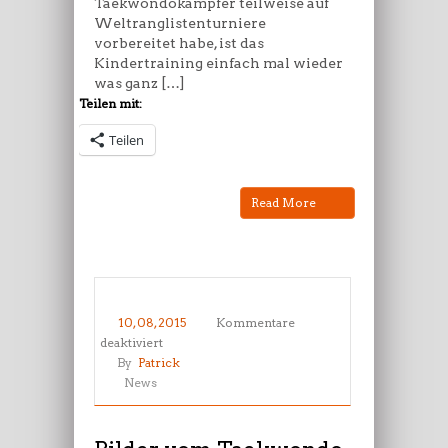
Taekwondokämpfer teilweise auf
Weltranglistenturniere
vorbereitet habe, ist das
Kindertraining einfach mal wieder
was ganz […]
Teilen mit:
Teilen
Read More
10, 08, 2015
Kommentare
für
deaktiviert
Bilder
By
Patrick
vom
News
Taekwondo
Anfängertraining
am