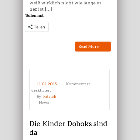
weiß wirklich nicht wie lange es
her ist […]
Teilen mit:
Teilen
Read More
11, 01, 2015
Kommentare
für
deaktiviert
Die
By
Patrick
Kinder
News
Doboks
sind
da
Die Kinder Doboks sind
da