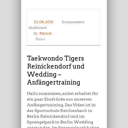
10, 08, 2015
Kommentare
für
deaktiviert
Taekwondo
By
Patrick
Tigers
News
Reinickendorf
und
Wedding
Taekwondo Tigers
–
Reinickendorf und
Anfängertraining
Wedding –
Anfängertraining
Hallo zusammen, anbei erhaltet Ihr
ein paar Eindrücke aus unserem
Anfängertraining. Das Video ist in
der Sportschule Reichenbach in
Berlin Reinickendorf und im
Sprengelpark in Berlin Wedding
entstanden. Im Sprengelpark haben