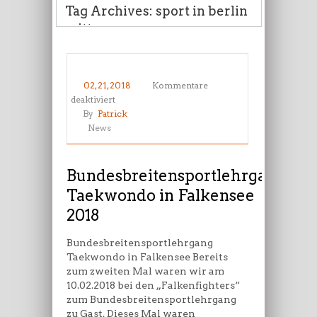
Tag Archives: sport in berlin
mitte
02, 21, 2018
Kommentare
für
deaktiviert
Bundesbreitensportlehrgang
By
Patrick
Taekwondo
News
in
Falkensee
2018
Bundesbreitensportlehrgang
Taekwondo in Falkensee
2018
Bundesbreitensportlehrgang
Taekwondo in Falkensee Bereits
zum zweiten Mal waren wir am
10.02.2018 bei den „Falkenfighters“
zum Bundesbreitensportlehrgang
zu Gast. Dieses Mal waren