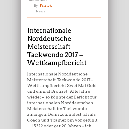
Internationale
By
Patrick
Norddeutsche
News
Meisterschaft
Taekwondo
2017
Internationale
–
Norddeutsche
Wettkampfbericht
Meisterschaft
Taekwondo 2017 –
Wettkampfbericht
Internationale Norddeutsche
Meisterschaft Taekwondo 2017 –
Wettkampfbericht Zwei Mal Gold
und einmal Bronze! Alle Jahre
wieder – so könnte der Bericht zur
internationalen Norddeutschen
Meisterschaft im Taekwondo
anfangen. Denn zumindest ich als
Coach und Trainer bin vor gefühlt
… 15??? oder gar 20 Jahren – ich