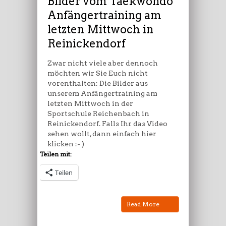
Bilder vom Taekwondo
letzten
Anfängertraining am
Mittwoch
letzten Mittwoch in
in
Reinickendorf
Reinickendorf
Zwar nicht viele aber dennoch
möchten wir Sie Euch nicht
vorenthalten: Die Bilder aus
unserem Anfängertraining am
letzten Mittwoch in der
Sportschule Reichenbach in
Reinickendorf. Falls Ihr das Video
sehen wollt, dann einfach hier
klicken :- )
Teilen mit:
Teilen
Read More