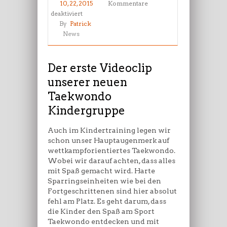
10, 22, 2015
Kommentare
für
deaktiviert
Der
By
Patrick
erste
News
Videoclip
unserer
neuen
Der erste Videoclip
Taekwondo
unserer neuen
Kindergruppe
Taekwondo
Kindergruppe
Auch im Kindertraining legen wir
schon unser Hauptaugenmerk auf
wettkampforientiertes Taekwondo.
Wobei wir darauf achten, dass alles
mit Spaß gemacht wird. Harte
Sparringseinheiten wie bei den
Fortgeschrittenen sind hier absolut
fehl am Platz. Es geht darum, dass
die Kinder den Spaß am Sport
Taekwondo entdecken und mit