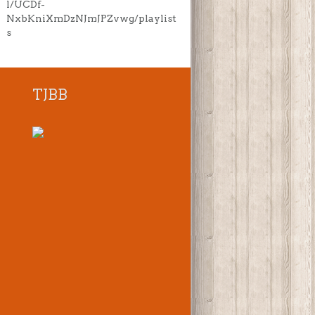
l/UCDf-
NxbKniXmDzNJmJPZvwg/playlist
s
TJBB