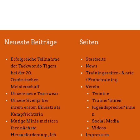
Neueste Beiträge
Seiten
Erfolgreiche Teilnahme
Startseite
der Taekwondo Tigers
News
bei der 20.
Trainingszeiten- & orte
Ostdeutschen
/ Probetraining
Meisterschaft
Verein
Unsere neue Teamwear
Termine
Unsere Svenja bei
Trainer*innen
ihrem ersten Einsatz als
Jugendsprecher*inne
Kampfrichterin
n
Mutige Minis meistern
Social Media
ihre nächste
Videos
Herausforderung: „Ich
Impressum