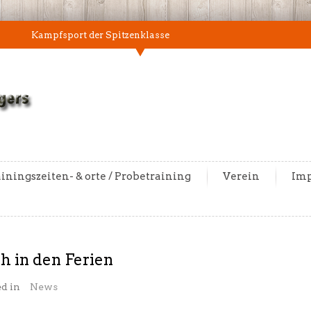
Kampfsport der Spitzenklasse
iningszeiten- & orte / Probetraining
Verein
Im
h in den Ferien
d in
News