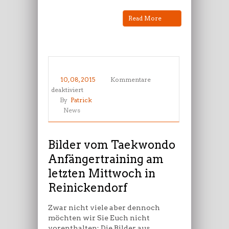
Read More
10, 08, 2015
Kommentare
für
deaktiviert
Bilder
By
Patrick
vom
News
Taekwondo
Anfängertraining
am
Bilder vom Taekwondo
letzten
Anfängertraining am
Mittwoch
letzten Mittwoch in
in
Reinickendorf
Reinickendorf
Zwar nicht viele aber dennoch
möchten wir Sie Euch nicht
vorenthalten: Die Bilder aus