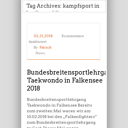
Tag Archives: kampfsport in
berlin wedding
02, 21, 2018
Kommentare
für
deaktiviert
Bundesbreitensportlehrgang
By
Patrick
Taekwondo
News
in
Falkensee
2018
Bundesbreitensportlehrgang
Taekwondo in Falkensee
2018
Bundesbreitensportlehrgang
Taekwondo in Falkensee Bereits
zum zweiten Mal waren wir am
10.02.2018 bei den „Falkenfighters“
zum Bundesbreitensportlehrgang