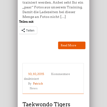
trainiert werden. Anbei seht Ihr ein
„paar“ Fotos aus unserem Training.
Damit die Ladezeiten bei dieser
Menge an Fotos nicht […]
Teilen mit:
Teilen
Read More
10, 10, 2015
Kommentare
für
deaktiviert
Taekwondo
By
Patrick
Tigers
News
Berlin
Wedding
Kids
Taekwondo Tigers