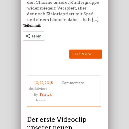
den Charme unserer Kindergruppe
widerspiegelt: Verspielt, aber
dennoch Zielorientiert mit Spaß
und einem Lächeln dabei – halt […]
Teilen mit:
Teilen
Read More
10, 22, 2015
Kommentare
für
deaktiviert
Der
By
Patrick
erste
News
Videoclip
unserer
neuen
Der erste Videoclip
Taekwondo
unserer neuen
Kindergruppe