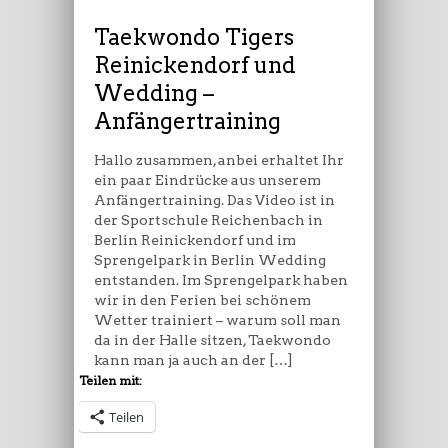
und
Wedding
Taekwondo Tigers
–
Reinickendorf und
Anfängertraining
Wedding –
Anfängertraining
Hallo zusammen, anbei erhaltet Ihr
ein paar Eindrücke aus unserem
Anfängertraining. Das Video ist in
der Sportschule Reichenbach in
Berlin Reinickendorf und im
Sprengelpark in Berlin Wedding
entstanden. Im Sprengelpark haben
wir in den Ferien bei schönem
Wetter trainiert – warum soll man
da in der Halle sitzen, Taekwondo
kann man ja auch an der […]
Teilen mit:
Teilen