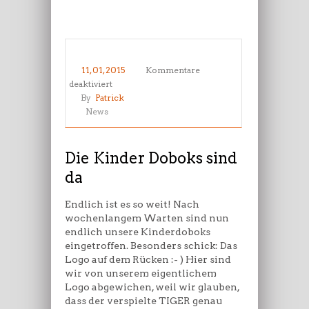
11, 01, 2015
Kommentare
für
deaktiviert
Die
By
Patrick
Kinder
News
Doboks
sind
da
Die Kinder Doboks sind
da
Endlich ist es so weit! Nach
wochenlangem Warten sind nun
endlich unsere Kinderdoboks
eingetroffen. Besonders schick: Das
Logo auf dem Rücken :- ) Hier sind
wir von unserem eigentlichem
Logo abgewichen, weil wir glauben,
dass der verspielte TIGER genau