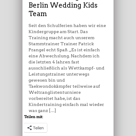
Team
Berlin Wedding Kids
Team
Seit den Schulferien haben wir eine
Kindergruppe am Start. Das
Training macht auch unserem
Stammtrainer Trainer Patrick
Prangel echt Spaß. „Es ist einfach
eine Abwechslung. Nachdem ich
die letzten 4 Jahren fast
ausschließlich als Wettkampf- und
Leistungstrainer unterwegs
gewesen bin und
Taekwondokämpfer teilweise auf
Weltranglistenturniere
vorbereitet habe, ist das
Kindertraining einfach mal wieder
was ganz […]
Teilen mit:
Teilen