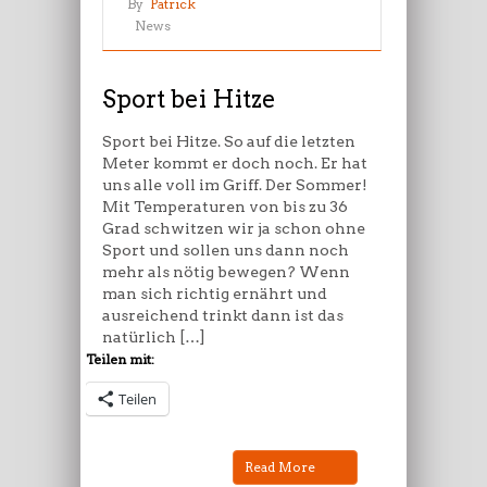
Sport
By
Patrick
bei
News
Hitze
Sport bei Hitze
Sport bei Hitze. So auf die letzten
Meter kommt er doch noch. Er hat
uns alle voll im Griff. Der Sommer!
Mit Temperaturen von bis zu 36
Grad schwitzen wir ja schon ohne
Sport und sollen uns dann noch
mehr als nötig bewegen? Wenn
man sich richtig ernährt und
ausreichend trinkt dann ist das
natürlich […]
Teilen mit:
Teilen
Read More