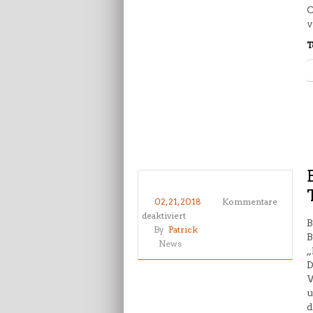
O
v
T
02, 21, 2018
Kommentare
für
deaktiviert
B
Bundesbreitensportlehrgang
By
Patrick
B
Taekwondo
News
„
in
D
Falkensee
W
2018
u
d