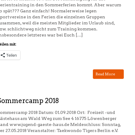
erientraining in den Sommerferien kommt. Aber warum
o spät??? Ganz einfach! Normalerweise legen
portvereine in den Ferien die einzelnen Gruppen
usammen, weil die meisten Mitglieder im Urlaub sind,
zw. schlichtweg nicht zum Training kommen.
nsbesondere letzteres war bei Euch […]
eilen mit:
Teilen
Read More
Sommercamp 2018
ommercamp 2018 Datum: 01.09.2018 Ort: Freizeit -und
ästehaus am Wald Weg zum See 4 16775 Löwenberger
and www.jugend-gaeste-haus.de Meldeschluss: Sonntag,
er 27.05.2018 Veranstalter: Taekwondo Tigers Berlin e.V.