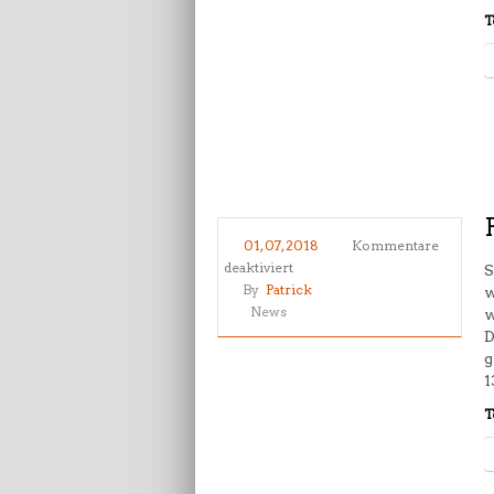
T
01, 07, 2018
Kommentare
für
deaktiviert
S
Prüfungsvorbereitung
By
Patrick
w
in
News
w
Wannsee
D
g
1
T