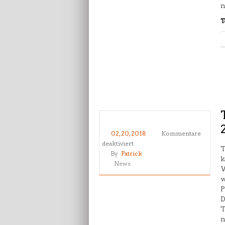
n
T
02, 20, 2018
Kommentare
für
deaktiviert
T
Taekwondo
By
Patrick
k
Tigers
News
W
Berlin
w
–
P
Prüfung
D
2018
T
n