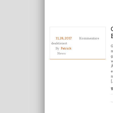
11, 28, 2017
Kommentare
für
deaktiviert
G
Geänderte
By
Patrick
m
Trainingszeiten
News
g
Taekwondo
w
Berlin
Ä
e
n
[
T