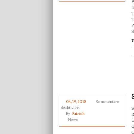
A
t
T
T
P
S
T
04, 19, 2018
Kommentare
für
deaktiviert
S
S25
By
Patrick
R
Kinderlauf
News
U
Olympiastadion
d
O