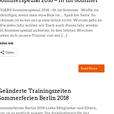
Sommerspezial 2018 – fit im Sommer
IGERS Sommerspezial 2018 – fit im Sommer Wofür ne
ikinifigur, wenn man eine Boje ist… Spaß bei Seite: So
chlimm ist es bei uns ja zum Glück nicht. Worum geht es:
ie jedes Jahr wollen wir Euch auch dieses Jahr wieder
in Sommerspezial anbieten. In den letzten Wochen
aben sich unsere Trainer viel mit […]
eilen mit:
Teilen
Read More
Geänderte Trainingszeiten
Sommerferien Berlin 2018
ommerferien Berlin 2018 Liebe Mitglieder und Eltern,
un ist es endlich soweit: Die Ankündigung für das