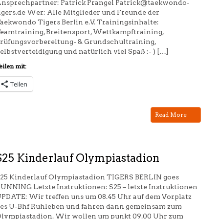
nsprechpartner: Patrick Prangel Patrick@taekwondo-
igers.de Wer: Alle Mitglieder und Freunde der
aekwondo Tigers Berlin e.V. Trainingsinhalte:
eamtraining, Breitensport, Wettkampftraining,
rüfungsvorbereitung- & Grundschultraining,
elbstverteidigung und natürlich viel Spaß :- ) […]
eilen mit:
Teilen
Read More
S25 Kinderlauf Olympiastadion
25 Kinderlauf Olympiastadion TIGERS BERLIN goes
UNNING Letzte Instruktionen: S25 – letzte Instruktionen
PDATE: Wir treffen uns um 08.45 Uhr auf dem Vorplatz
es U-Bhf Ruhleben und fahren dann gemeinsam zum
lympiastadion. Wir wollen um punkt 09.00 Uhr zum