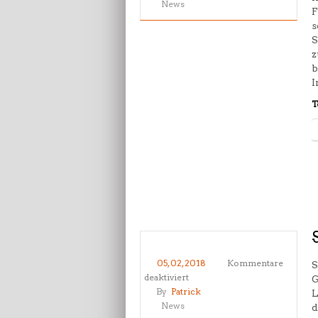
Trainingszeiten
News
F
Sommerferien
s
Berlin
S
2018
z
b
I
T
05, 02, 2018
Kommentare
S
für
deaktiviert
G
Sommercamp
By
Patrick
L
2018
News
d