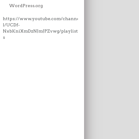
WordPress.org
https://www.youtube.com/channe
l/UCDf-
NxbKniXmDzNJmJPZvwg/playlist
s