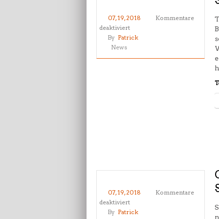
07, 19, 2018
Kommentare
T
für
deaktiviert
B
Sommerspezial
By
Patrick
s
2018
News
W
–
e
fit
h
im
T
Sommer
07, 19, 2018
Kommentare
für
deaktiviert
S
Geänderte
By
Patrick
n